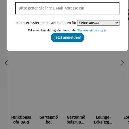
Rabatt
Rabatt
42% gespart
30% gespart
Der
Ich interessiere mich am meisten für
Derzeit vergriffen
Mit einer Anmeldung stimme ich der
Werbevereinbarung
zu.
Jetzt anmelden!
Funktionss
Gartenmö
Gartenmö
Lounge-
Lo
ofa BARI
bel
belgruppe
Ecksitzgru
Lounge
aus
ppe |
D