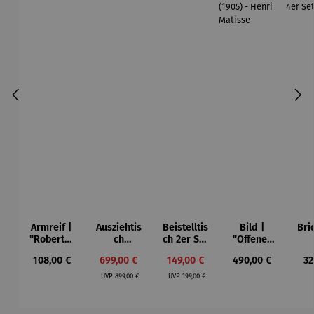
Armreif |
Ausziehtis
Beistelltis
Bild |
Bri
"Roberta"
ch
ch 2er Set
"Offenes
– Anna
Aluminium
– Dalias
Fenster in
Esp
Regulärer Preis:
Verkaufspreis:
Verkaufspreis:
Regulärer Preis:
Re
108,00 €
699,00 €
149,00 €
490,00 €
32
Mütz
– Valor
Collioure"
ech
Regulärer Preis:
Regulärer Preis:
(1905) -
Por
UVP
899,00 €
UVP
199,00 €
Henri
| 4
Matisse