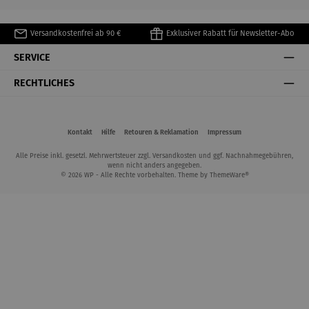
Versandkostenfrei ab 90 €
Exklusiver Rabatt für Newsletter-Abo
SERVICE
RECHTLICHES
Kontakt
Hilfe
Retouren & Reklamation
Impressum
Alle Preise inkl. gesetzl. Mehrwertsteuer zzgl.
Versandkosten
und ggf. Nachnahmegebühren,
wenn nicht anders angegeben.
© 2026 WP - Alle Rechte vorbehalten. Theme by
ThemeWare®