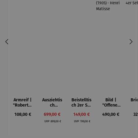
Armreif |
Ausziehtis
Beistelltis
Bild |
Bri
"Roberta"
ch
ch 2er Set
"Offenes
– Anna
Aluminium
– Dalias
Fenster in
Esp
Regulärer Preis:
Verkaufspreis:
Verkaufspreis:
Regulärer Preis:
Re
108,00 €
699,00 €
149,00 €
490,00 €
32
Mütz
– Valor
Collioure"
ech
Regulärer Preis:
Regulärer Preis:
(1905) -
Por
UVP
899,00 €
UVP
199,00 €
Henri
| 4
Matisse