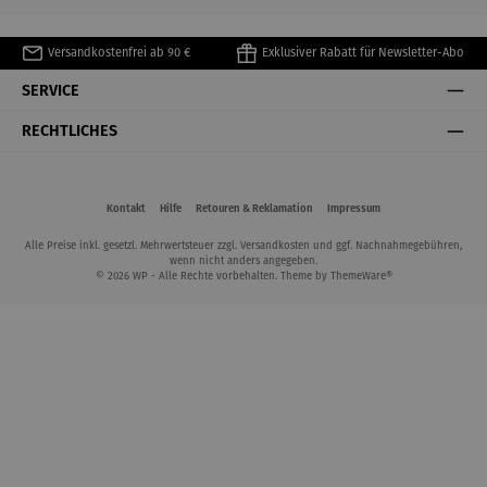
Versandkostenfrei ab 90 €
Exklusiver Rabatt für Newsletter-Abo
SERVICE
RECHTLICHES
Kontakt
Hilfe
Retouren & Reklamation
Impressum
Alle Preise inkl. gesetzl. Mehrwertsteuer zzgl.
Versandkosten
und ggf. Nachnahmegebühren,
wenn nicht anders angegeben.
© 2026 WP - Alle Rechte vorbehalten. Theme by
ThemeWare®