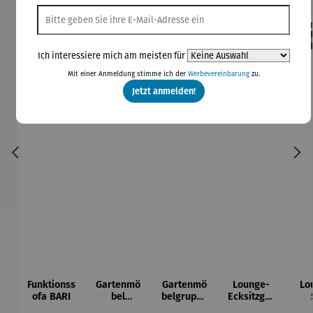
Rabatt
Rabatt
42% gespart
30% gespart
Der
Ich interessiere mich am meisten für
Derzeit vergriffen
Mit einer Anmeldung stimme ich der
Werbevereinbarung
zu.
Jetzt anmelden!
Funktionss
Gartenmö
Gartenmö
Lounge-
Lo
ofa BARI
bel
belgruppe
Ecksitzgru
Lounge
aus
ppe |
D