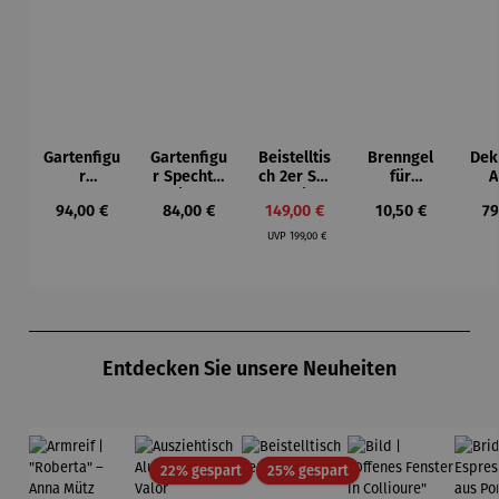
Gartenfigu
Gartenfigu
Beistelltis
Brenngel
Dek
r
r Specht -
ch 2er Set
für
A
Buntspech
Wilson
– Dalias
Gelfeuerst
Regulärer Preis:
Regulärer Preis:
Verkaufspreis:
Regulärer Preis:
Re
94,00 €
84,00 €
149,00 €
10,50 €
79
t Vogel -
Bhire
elle -
Regulärer Preis:
Wilson
FUOCO
UVP
199,00 €
Bhire
Produktgalerie überspringen
Entdecken Sie unsere Neuheiten
Rabatt
Rabatt
22% gespart
25% gespart