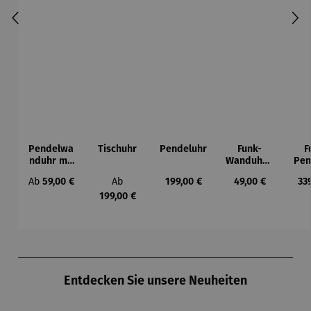
Pendelwa
Tischuhr
Pendeluhr
Funk-
F
nduhr mit
Wanduhr |
Pen
Vogelmelo
Holzoptik
nd
Regulärer Preis:
Regulärer Preis:
Regulärer Preis:
Regulärer Preis:
Reg
Ab
59,00 €
Ab
199,00 €
49,00 €
33
die
Sc
S
199,00 €
Produktgalerie überspringen
Entdecken Sie unsere Neuheiten