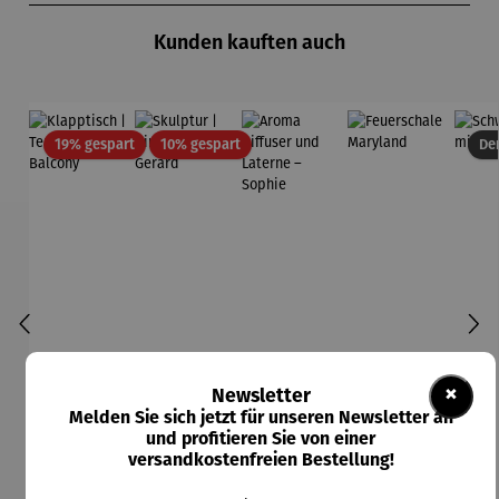
Kunden kauften auch
Rabatt
Rabatt
19% gespart
10% gespart
Der
×
Newsletter
Melden Sie sich jetzt für unseren Newsletter an
und profitieren Sie von einer
versandkostenfreien Bestellung!