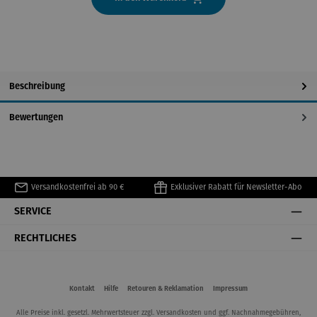
Beschreibung
Bewertungen
Versandkostenfrei ab 90 €
Exklusiver Rabatt für Newsletter-Abo
SERVICE
RECHTLICHES
Kontakt
Hilfe
Retouren & Reklamation
Impressum
Alle Preise inkl. gesetzl. Mehrwertsteuer zzgl.
Versandkosten
und ggf. Nachnahmegebühren,