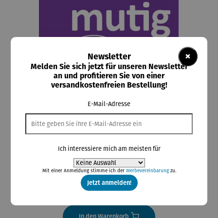
×
Newsletter
Melden Sie sich jetzt für unseren Newsletter
an und profitieren Sie von einer
versandkostenfreien Bestellung!
E-Mail-Adresse
RATGEBER | ich bin Todesmutig – Umgang mit
Trauer im Leben #weileswichtigist
Ich interessiere mich am meisten für
19,95 €
Preise inkl. MwSt. zzgl. Versandkosten
Mit einer Anmeldung stimme ich der
Werbevereinbarung
zu.
Jetzt anmelden!
Lieferzeit: 2-3 Tage
In den Warenkorb