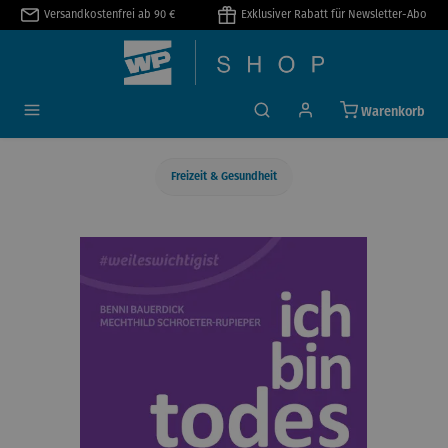
Versandkostenfrei ab 90 €
Exklusiver Rabatt für Newsletter-Abo
alt springen
Warenkorb
Freizeit & Gesundheit
Bildergalerie überspringen