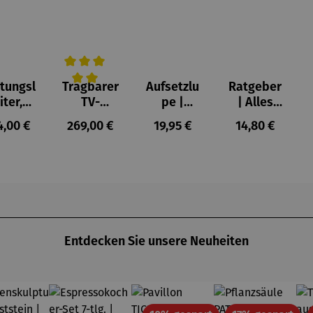
tungsl
Tragbarer
Aufsetzlu
Ratgeber
Durchschnittliche Bewertung von 5 von 5 Sternen
iter,
TV-
pe |
| Alles
chtleit
Sprachver
10fache
geregelt!
gulärer Preis:
Regulärer Preis:
Regulärer Preis:
Regulärer Prei
4,00 €
269,00 €
19,95 €
14,80 €
| 7,5m
stärker –
Vergrößer
Pflege
minium
OSKAR
ung
-
ttstufe
– Fire
Max
Entdecken Sie unsere Neuheiten