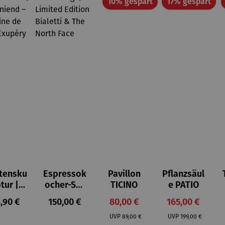
Rabatt
Rab
10% gespart
17% gespart
tensku
Espressok
Pavillon
Pflanzsäul
ptur |
ocher-Set
TICINO
e PATIO
ststei
7-tlg. |
gulärer Preis:
Regulärer Preis:
Verkaufspreis:
Verkaufspreis:
,90 €
150,00 €
80,00 €
165,00 €
 Prinz
Limited
Regulärer Preis:
Regulärer Preis:
iend –
Edition
UVP
89,00 €
UVP
199,00 €