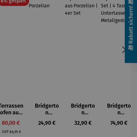
att
Rabatt
8% gespart
🎁 Rabatt sichern! 🎁
Terrassen
Bridgerto
Bridgerto
Bridgerto
ofen aus
n
n
n
Gusseisen
Zuckerdo
Espresso
Espressot
Verkaufspreis:
Regulärer Preis:
Regulärer Preis:
Regulärer P
80,00 €
24,90 €
32,90 €
74,90 €
se aus
becher
assen Set
Regulärer Preis:
Porzellan
aus
| 4 Tassen
UVP
86,95 €