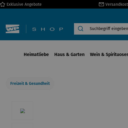
Exklusive Angebote
Versandkost
springen
Zur Hauptnavigation springen
Heimatliebe
Haus & Garten
Wein & Spirituose
Freizeit & Gesundheit
Bildergalerie überspringen