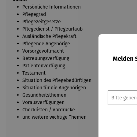
Persönliche Informationen
Pflegegrad
Pflegezeitgesetze
Pflegedienst / Pflegeurlaub
Ausländische Pflegekraft
Pflegende Angehörige
Vorsorgevollmacht
Melden S
Betreuungsverfügung
Patientenverfügung
Testament
Situation des Pflegebedürftigen
Situation für die Angehörigen
Gesundheitsthemen
Vorausverfügungen
Checklisten / Vordrucke
und weitere wichtige Themen