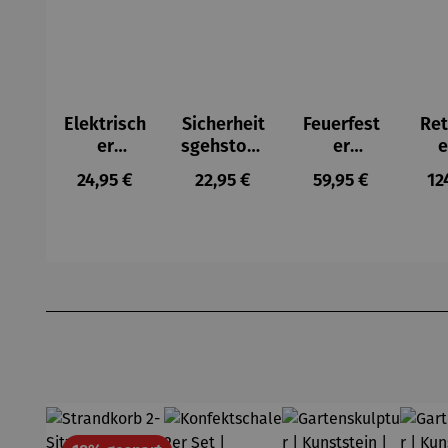
Elektrisch
Sicherheit
Feuerfest
Ret
er
sgehstock
er
e
Handwär
faltbar –
Dokument
Flu
Regulärer Preis:
Regulärer Preis:
Regulärer Preis:
Re
24,95 €
22,95 €
59,95 €
12
mer
Be Safe
en-
er 
Organizer
Alu
mit
Zahlensch
Tri
loss
n 
Produktgalerie überspringen