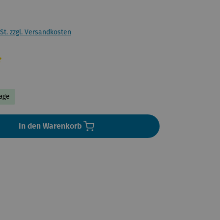
St. zzgl. Versandkosten
liche Bewertung von 5 von 5 Sternen
Tage
In den Warenkorb