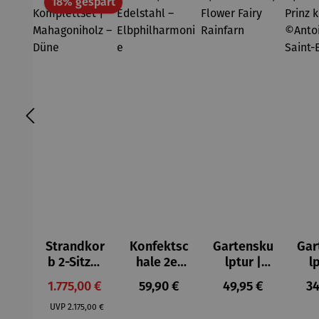
Rabatt
18% gespart
Strandkor
Konfektsc
Gartensku
Gar
b 2-Sitzer
hale 2er
lptur |
l
Kompletts
Set |
Kunststei
Kun
Verkaufspreis:
Regulärer Preis:
Regulärer Preis:
Re
1.775,00 €
59,90 €
49,95 €
34
et |
Edelstahl
n | Flower
n |
Regulärer Preis:
Mahagoni
–
Fairy
kn
UVP
2.175,00 €