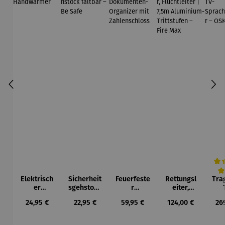
Elektrisch
Sicherheit
Feuerfeste
Rettungsl
Tra
Durc
er
sgehstock
r
eiter,
Handwär
faltbar –
Dokument
Fluchtleite
Spr
Regulärer Preis:
Regulärer Preis:
Regulärer Preis:
Regulärer Preis:
Reg
24,95 €
22,95 €
59,95 €
124,00 €
26
mer
Be Safe
en-
r | 7,5m
stä
Organizer
Aluminium
O
mit
-