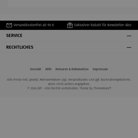
Zahlensch
Trittstufen
loss
– Fire Max
Versandkostenfrei ab 90 €
Exklusiver Rabatt für Newsletter-Abo
SERVICE
RECHTLICHES
Kontakt
Hilfe
Retouren & Reklamation
Impressum
Alle Preise inkl. gesetzl. Mehrwertsteuer zzgl.
Versandkosten
und ggf. Nachnahmegebühren,
wenn nicht anders angegeben.
© 2026 WP - Alle Rechte vorbehalten. Theme by
ThemeWare®