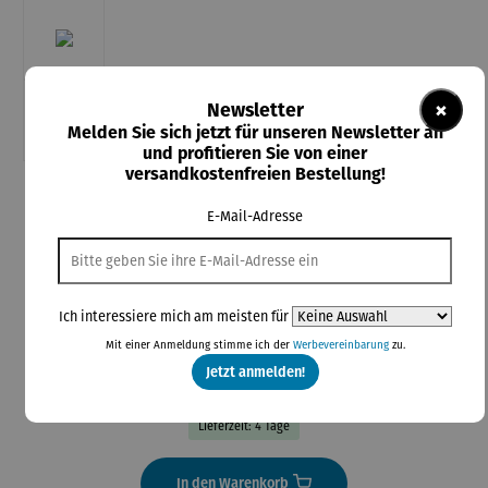
×
Newsletter
Melden Sie sich jetzt für unseren Newsletter an
und profitieren Sie von einer
versandkostenfreien Bestellung!
Schrift & Bild Nienaber
E-Mail-Adresse
Einfach gesund bleiben - Teil 1 - Ernährung
Ich interessiere mich am meisten für
15,80 €
Mit einer Anmeldung stimme ich der
Werbevereinbarung
zu.
Jetzt anmelden!
Preise inkl. MwSt. zzgl. Versandkosten
Lieferzeit: 4 Tage
In den Warenkorb