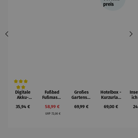
preis
Digitale
Fußbad
Großes
Hotelbox -
Ins
Durchschnittliche Bewertung von 5 von 5 Sternen
Akku-
Fußmassa
Gartenset
Kurzurlau
ich
Luftpumpe
gegerät
mit
b für 2
Regulärer Preis:
Verkaufspreis:
Regulärer Preis:
Regulärer Preis:
Re
35,94 €
58,99 €
69,99 €
69,00 €
24
mit LED-
Schubkarr
Regulärer Preis:
Licht
e
UVP
72,00 €
Produktgalerie überspringen