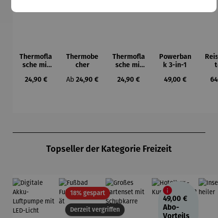
Thermofla
Thermobe
Thermofla
Powerban
Rei
sche mit
cher
sche mit
k 3-in-1
t
Einhandve
Einhandve
aus
Regulärer Preis:
Regulärer Preis:
Regulärer Preis:
Regulärer Preis:
Re
24,90 €
Ab
24,90 €
24,90 €
49,00 €
64
rschluss
rschluss
res
K
Produktgalerie überspringen
Topseller der Kategorie Freizeit
Rabatt
18% gespart
49,00 €
Abo-
Derzeit vergriffen
Vorteils