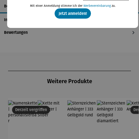
Beschreibung
Mit einer Anmeldung stimme ich der
Werbevereinbarung
zu.
Jetzt anmelden!
Informationen zum Hersteller
Bewertungen
Produktgalerie überspringen
Weitere Produkte
Derzeit vergriffen
Der