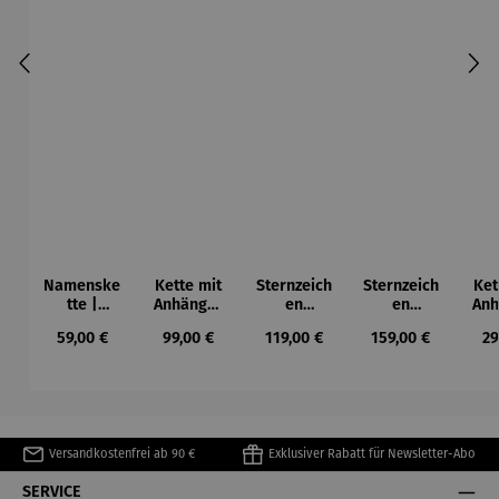
Namenske
Kette mit
Sternzeich
Sternzeich
Ket
tte |
Anhänger
en
en
Anh
personalis
| Silber
Anhänger
Anhänger
E
Regulärer Preis:
Regulärer Preis:
Regulärer Preis:
Regulärer Preis:
Re
59,00 €
99,00 €
119,00 €
159,00 €
29
ierbar
| 333
| 333
Gelbgold
Gelbgold
rund
diamantie
rt
Versandkostenfrei ab 90 €
Exklusiver Rabatt für Newsletter-Abo
SERVICE