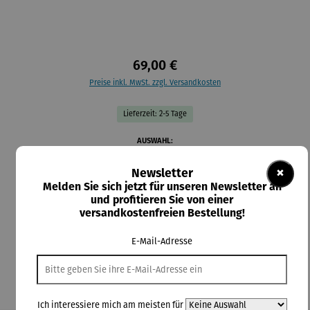
69,00 €
Preise inkl. MwSt. zzgl. Versandkosten
Lieferzeit: 2-5 Tage
auswählen
AUSWAHL:
×
Newsletter
auswählen
Material-Auswahl
Melden Sie sich jetzt für unseren Newsletter an
und profitieren Sie von einer
Silber
Vergoldet
versandkostenfreien Bestellung!
In den Warenkorb
E-Mail-Adresse
Ich interessiere mich am meisten für