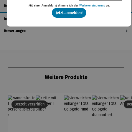
Beschreibung
Mit einer Anmeldung stimme ich der
Werbevereinbarung
zu.
Jetzt anmelden!
Informationen zum Hersteller
Bewertungen
Produktgalerie überspringen
Weitere Produkte
Derzeit vergriffen
Der