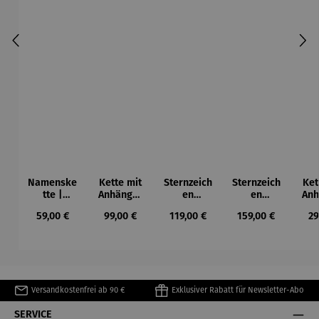
Namenske
Kette mit
Sternzeich
Sternzeich
Ket
tte |
Anhänger
en
en
Anh
personalis
| Silber
Anhänger
Anhänger
E
Regulärer Preis:
Regulärer Preis:
Regulärer Preis:
Regulärer Preis:
Re
59,00 €
99,00 €
119,00 €
159,00 €
29
ierbar
| 333
| 333
Gelbgold
Gelbgold
rund
diamantie
rt
Versandkostenfrei ab 90 €
Exklusiver Rabatt für Newsletter-Abo
SERVICE