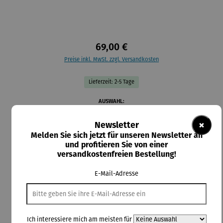
69,00 €
Preise inkl. MwSt. zzgl. Versandkosten
Lieferzeit: 2-5 Tage
auswählen
AUSWAHL:
×
Newsletter
auswählen
Material-Auswahl
Melden Sie sich jetzt für unseren Newsletter an
und profitieren Sie von einer
Silber
Vergoldet
versandkostenfreien Bestellung!
In den Warenkorb
E-Mail-Adresse
Ich interessiere mich am meisten für