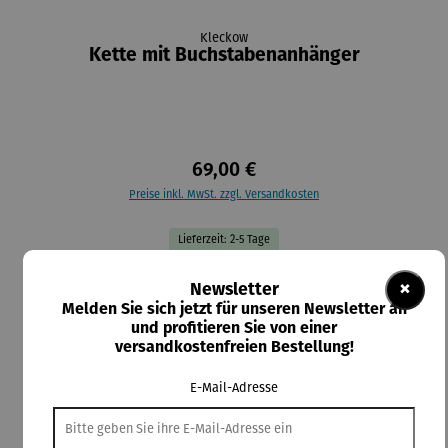
Kleckow
Kette mit Buchstabenanhänger
69,00 €
Preise inkl. MwSt. zzgl. Versandkosten
Lieferzeit: 2-5 Tage
auswählen
AUSWAHL:
×
Newsletter
Melden Sie sich jetzt für unseren Newsletter an
und profitieren Sie von einer
auswählen
Material-Auswahl
versandkostenfreien Bestellung!
Silber
Vergoldet
E-Mail-Adresse
In den Warenkorb