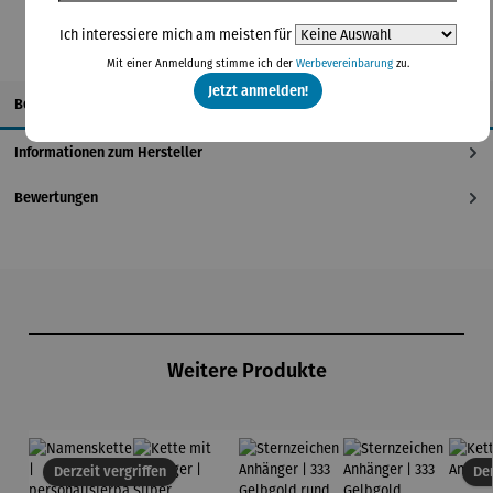
Ich interessiere mich am meisten für
Mit einer Anmeldung stimme ich der
Werbevereinbarung
zu.
Jetzt anmelden!
Beschreibung
Informationen zum Hersteller
Bewertungen
Produktgalerie überspringen
Weitere Produkte
Derzeit vergriffen
Der