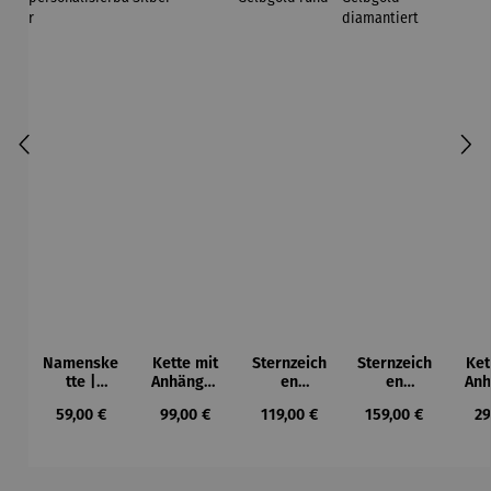
Namenske
Kette mit
Sternzeich
Sternzeich
Ket
tte |
Anhänger
en
en
Anh
personalis
| Silber
Anhänger
Anhänger
E
Regulärer Preis:
Regulärer Preis:
Regulärer Preis:
Regulärer Preis:
Re
59,00 €
99,00 €
119,00 €
159,00 €
29
ierbar
| 333
| 333
Gelbgold
Gelbgold
rund
diamantie
rt