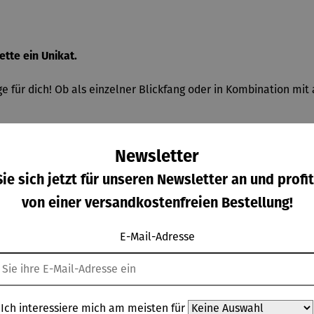
ette ein Unikat.
e für dich! Ob als einzelner Blickfang oder in Kombination mit 
erlänge-rungskettchen dann insgesamt auf 45cm.
Newsletter
 Edelstahl. Neben bunten Rocailles, haben wir Miyuki Delica P
ie sich jetzt für unseren Newsletter an und profit
von einer versandkostenfreien Bestellung!
tige Charakteristiken. Wir verwenden nur AA-AAA Qualiäten, je
tte wird speziell für dich nach Bestelleingang angefertigt, da
E-Mail-Adresse
Ich interessiere mich am meisten für