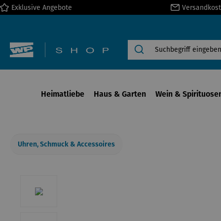
Exklusive Angebote
Versandkost
springen
Zur Hauptnavigation springen
Heimatliebe
Haus & Garten
Wein & Spirituose
Uhren, Schmuck & Accessoires
Bildergalerie überspringen