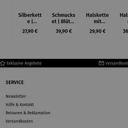
Silberkett
Schmucks
Halskette
Hal
e |
et | Blüten
mit
Pusteblu
& Moos
Blüten-
Mu
Regulärer Preis:
Regulärer Preis:
Regulärer Preis:
Re
27,90 €
39,90 €
29,90 €
36
men &
mit Herz
Medaillon
Med
Glitzer
Exklusive Angebote
Versandkost
SERVICE
Newsletter
Hilfe & Kontakt
Retouren & Reklamation
Versandkosten