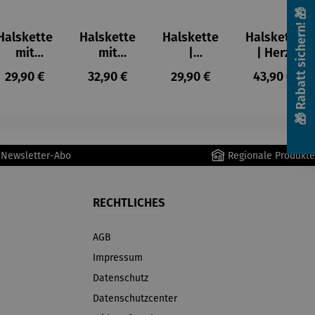
🎁 Rabatt sichern! 🎁
Halskette
Halskette
Halskette
Halskette
mit
mit
|
| Herz
Kleeblatt-
Dackelanh
Vergissme
Madonna
s:
Regulärer Preis:
Regulärer Preis:
Regulärer Preis:
Regulärer P
29,90 €
32,90 €
29,90 €
43,90 €
Medaillon
änger |
innicht –
Sterling
Sandelhol
Silber
z
r Newsletter-Abo
Regionale Produkte
RECHTLICHES
AGB
Impressum
Datenschutz
Datenschutzcenter