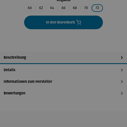
Ringweite
60
62
64
66
68
70
72
In den Warenkorb
Beschreibung
Details
Informationen zum Hersteller
Bewertungen
Produktgalerie überspringen