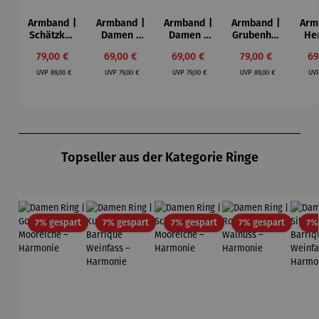
Armband |
Armband |
Armband |
Armband |
Arm
Schätzken
Damen |
Damen |
Grubenhol
He
–
aus Holz –
aus Holz –
z –
Verkaufspreis:
Verkaufspreis:
Verkaufspreis:
Verkaufspreis:
Ve
79,00 €
69,00 €
69,00 €
79,00 €
69
Welterbe
Premium
Rumfass
Welterbe
Ebe
Regulärer Preis:
Regulärer Preis:
Regulärer Preis:
Regulärer Preis:
Zollverein
Barrique
Königsbla
Zollverein
UVP
89,00 €
UVP
79,00 €
UVP
79,00 €
UVP
89,00 €
UV
Schacht
Gold
u
Schacht
ⅩⅠⅠ
ⅩⅠⅠ
Produktgalerie überspringen
Topseller aus der Kategorie Ringe
Rabatt
Rabatt
Rabatt
Rabatt
7% gespart
7% gespart
7% gespart
7% gespart
7%