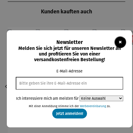
Kunden kauften auch
Rabatt
Rabatt
Rabatt
Rabatt
11% gespart
13% gespart
13% gespart
11% gespart
13
×
Newsletter
Melden Sie sich jetzt für unseren Newsletter an
und profitieren Sie von einer
versandkostenfreien Bestellung!
E-Mail-Adresse
Ich interessiere mich am meisten für
Mit einer Anmeldung stimme ich der
Werbevereinbarung
zu.
Jetzt anmelden!