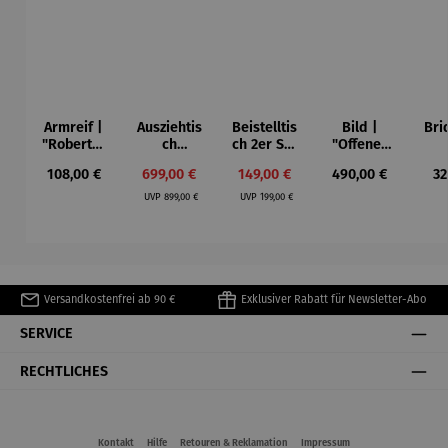
Armreif |
Ausziehtis
Beistelltis
Bild |
Bri
"Roberta"
ch
ch 2er Set
"Offenes
– Anna
Aluminium
– Dalias
Fenster in
Esp
Regulärer Preis:
Verkaufspreis:
Verkaufspreis:
Regulärer Preis:
Re
108,00 €
699,00 €
149,00 €
490,00 €
32
Mütz
– Valor
Collioure"
ech
Regulärer Preis:
Regulärer Preis:
(1905) -
Por
UVP
899,00 €
UVP
199,00 €
Henri
| 4
Matisse
Versandkostenfrei ab 90 €
Exklusiver Rabatt für Newsletter-Abo
SERVICE
RECHTLICHES
Kontakt
Hilfe
Retouren & Reklamation
Impressum