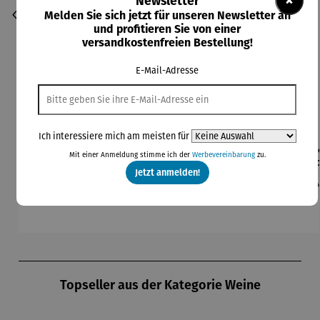
×
Newsletter
Melden Sie sich jetzt für unseren Newsletter an
und profitieren Sie von einer
versandkostenfreien Bestellung!
E-Mail-Adresse
Ich interessiere mich am meisten für
Bierzapfa
Champagn
Champagn
Champagn
Eis
Mit einer Anmeldung stimme ich der
Werbevereinbarung
zu.
nlage
erkühler
erkühler
erkühler
Co
Jetzt anmelden!
aus
MONACO
NIZZA
Regulärer Preis:
Regulärer Preis:
Regulärer Preis:
Regulärer Preis:
Re
199,00 €
59,95 €
249,00 €
199,00 €
24
Edelstahl
Produktgalerie überspringen
Topseller aus der Kategorie Weine